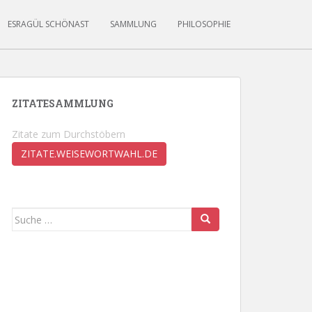
ESRAGÜL SCHÖNAST
SAMMLUNG
PHILOSOPHIE
ZITATESAMMLUNG
Zitate zum Durchstöbern
ZITATE.WEISEWORTWAHL.DE
Suche
nach: