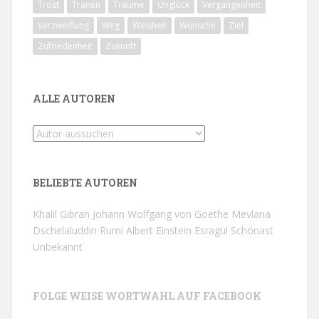
Trost
Tränen
Träume
Unglück
Vergangenheit
Verzweiflung
Weg
Weisheit
Wünsche
Ziel
Zufriedenheit
Zukunft
ALLE AUTOREN
BELIEBTE AUTOREN
Khalil Gibran
Johann Wolfgang von Goethe
Mevlana
Dschelaluddin Rumi
Albert Einstein
Esragül Schönast
Unbekannt
FOLGE WEISE WORTWAHL AUF FACEBOOK