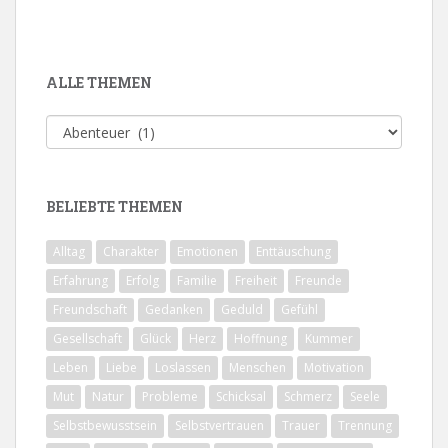
ALLE THEMEN
Alle
Themen
BELIEBTE THEMEN
Alltag
Charakter
Emotionen
Enttäuschung
Erfahrung
Erfolg
Familie
Freiheit
Freunde
Freundschaft
Gedanken
Geduld
Gefühl
Gesellschaft
Glück
Herz
Hoffnung
Kummer
Leben
Liebe
Loslassen
Menschen
Motivation
Mut
Natur
Probleme
Schicksal
Schmerz
Seele
Selbstbewusstsein
Selbstvertrauen
Trauer
Trennung