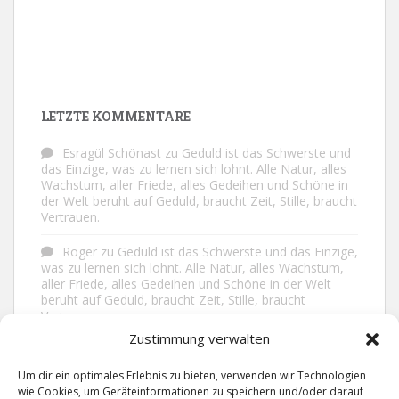
LETZTE KOMMENTARE
Esragül Schönast
zu
Geduld ist das Schwerste und
das Einzige, was zu lernen sich lohnt. Alle Natur, alles
Wachstum, aller Friede, alles Gedeihen und Schöne in
der Welt beruht auf Geduld, braucht Zeit, Stille, braucht
Vertrauen.
Roger
zu
Geduld ist das Schwerste und das Einzige,
was zu lernen sich lohnt. Alle Natur, alles Wachstum,
aller Friede, alles Gedeihen und Schöne in der Welt
beruht auf Geduld, braucht Zeit, Stille, braucht
Vertrauen.
Zustimmung verwalten
Frank Brenmöhl
zu
Nichts in unserem Leben
geschieht ohne Grund. Der Rest ist Zufall.
Um dir ein optimales Erlebnis zu bieten, verwenden wir Technologien
wie Cookies, um Geräteinformationen zu speichern und/oder darauf