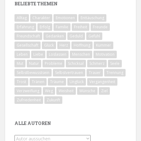
BELIEBTE THEMEN
Alltag
Charakter
Emotionen
Enttäuschung
Erfahrung
Erfolg
Familie
Freiheit
Freunde
Freundschaft
Gedanken
Geduld
Gefühl
Gesellschaft
Glück
Herz
Hoffnung
Kummer
Leben
Liebe
Loslassen
Menschen
Motivation
Mut
Natur
Probleme
Schicksal
Schmerz
Seele
Selbstbewusstsein
Selbstvertrauen
Trauer
Trennung
Trost
Tränen
Träume
Unglück
Vergangenheit
Verzweiflung
Weg
Weisheit
Wünsche
Ziel
Zufriedenheit
Zukunft
ALLE AUTOREN