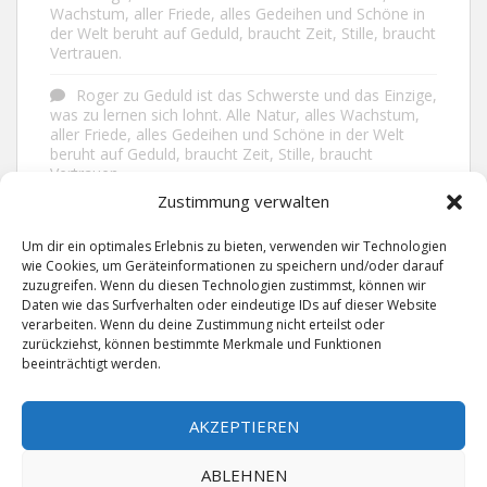
Wachstum, aller Friede, alles Gedeihen und Schöne in
der Welt beruht auf Geduld, braucht Zeit, Stille, braucht
Vertrauen.
Roger
zu
Geduld ist das Schwerste und das Einzige,
was zu lernen sich lohnt. Alle Natur, alles Wachstum,
aller Friede, alles Gedeihen und Schöne in der Welt
beruht auf Geduld, braucht Zeit, Stille, braucht
Vertrauen.
Zustimmung verwalten
Frank Brenmöhl
zu
Nichts in unserem Leben
geschieht ohne Grund. Der Rest ist Zufall.
Um dir ein optimales Erlebnis zu bieten, verwenden wir Technologien
wie Cookies, um Geräteinformationen zu speichern und/oder darauf
Grid
zu
Man lebt ruhiger, wenn man nicht alles
zuzugreifen. Wenn du diesen Technologien zustimmst, können wir
sagt, was man weiß, nicht alles glaubt, was man hört
Daten wie das Surfverhalten oder eindeutige IDs auf dieser Website
und über den Rest einfach nur lächelt.
verarbeiten. Wenn du deine Zustimmung nicht erteilst oder
zurückziehst, können bestimmte Merkmale und Funktionen
beeinträchtigt werden.
AKZEPTIEREN
ABLEHNEN
IMPRESSUM
DATENSCHUTZERKLÄRUNG
KONTAKT