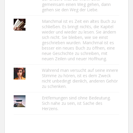
gemeinsam einen Weg gehen, dann
gehen sie den Weg der Liebe.
Manchmal ist es Zeit ein altes Buch zu
schließen. Es bringt nichts, die Kapitel
wieder und wieder zu lesen. Sie ändern
sich nicht. Sie bleiben, wie sie einst
geschrieben wurden. Manchmal ist es
besser ein neues Buch zu öffnen, eine
neue Geschichte zu schreiben, mit
neuen Zeilen und neuer Hoffnung.
Während man versucht auf seine innere
Stimme zu hören, ist es dem Zweck
nicht unbedingt dienlich, anderen Gehör
zu schenken.
Entfernungen sind ohne Bedeutung.
Sich nahe zu sein, ist Sache des
Herzens.