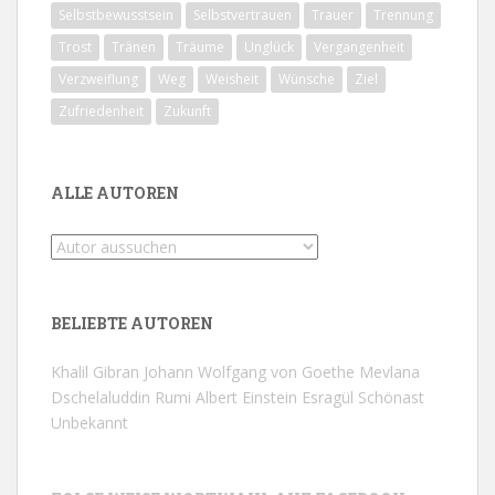
Selbstbewusstsein
Selbstvertrauen
Trauer
Trennung
Trost
Tränen
Träume
Unglück
Vergangenheit
Verzweiflung
Weg
Weisheit
Wünsche
Ziel
Zufriedenheit
Zukunft
ALLE AUTOREN
BELIEBTE AUTOREN
Khalil Gibran
Johann Wolfgang von Goethe
Mevlana
Dschelaluddin Rumi
Albert Einstein
Esragül Schönast
Unbekannt