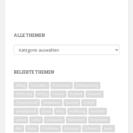
ALLE THEMEN
Alle
Themen
BELIEBTE THEMEN
Alltag
Charakter
Emotionen
Enttäuschung
Erfahrung
Erfolg
Familie
Freiheit
Freunde
Freundschaft
Gedanken
Geduld
Gefühl
Gesellschaft
Glück
Herz
Hoffnung
Kummer
Leben
Liebe
Loslassen
Menschen
Motivation
Mut
Natur
Probleme
Schicksal
Schmerz
Seele