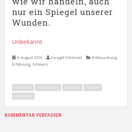
wie wir handeln, auch
nur ein Spiegel unserer
Wunden.
Unbekannt
,
4. August 2016
Esragül Schönast
Enttäuschung
,
Erfahrung
Schmerz
enttäuscht
Enttäuschung
Erfahrung
Schmerz
Unbekannt
KOMMENTAR VERFASSEN