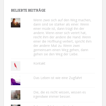
BELIEBTE BEITRÄGE
Wenn zwei sich auf den Weg machen,
dann sind sie stärker als einer. Wenn
einer müde ist, dann trägt ihn der
andere. Wenn einer sich verirrt hat,
reicht ihm der andere die Hand. Wenn
einer die Hoffnung verliert, spricht ihm
der andere Mut zu. Wenn zwei
gemeinsam einen Weg gehen, dann
gehen sie den Weg der Liebe.
Kontakt
Das Leben ist wie eine Zugfahrt
Die, die es nicht wissen, wissen es
irgendwie immer besser.