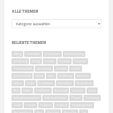
ALLE THEMEN
Alle
Themen
BELIEBTE THEMEN
Alltag
Charakter
Emotionen
Enttäuschung
Erfahrung
Erfolg
Familie
Freiheit
Freunde
Freundschaft
Gedanken
Geduld
Gefühl
Gesellschaft
Glück
Herz
Hoffnung
Kummer
Leben
Liebe
Loslassen
Menschen
Motivation
Mut
Natur
Probleme
Schicksal
Schmerz
Seele
Selbstbewusstsein
Selbstvertrauen
Trauer
Trennung
Trost
Tränen
Träume
Unglück
Vergangenheit
Verzweiflung
Weg
Weisheit
Wünsche
Ziel