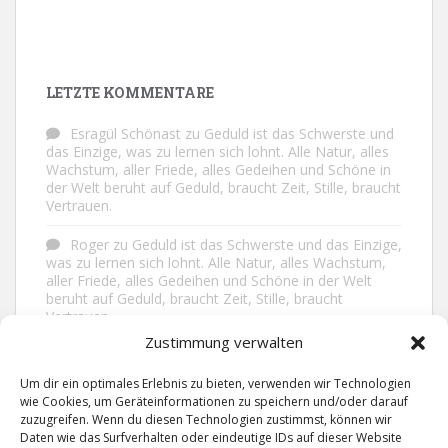
LETZTE KOMMENTARE
Esragül Schönast
zu
Geduld ist das Schwerste und
das Einzige, was zu lernen sich lohnt. Alle Natur, alles
Wachstum, aller Friede, alles Gedeihen und Schöne in
der Welt beruht auf Geduld, braucht Zeit, Stille, braucht
Vertrauen.
Roger
zu
Geduld ist das Schwerste und das Einzige,
was zu lernen sich lohnt. Alle Natur, alles Wachstum,
aller Friede, alles Gedeihen und Schöne in der Welt
beruht auf Geduld, braucht Zeit, Stille, braucht
Vertrauen.
Zustimmung verwalten
Frank Brenmöhl
zu
Nichts in unserem Leben
geschieht ohne Grund. Der Rest ist Zufall.
Um dir ein optimales Erlebnis zu bieten, verwenden wir Technologien
wie Cookies, um Geräteinformationen zu speichern und/oder darauf
Grid
zu
Man lebt ruhiger, wenn man nicht alles
zuzugreifen. Wenn du diesen Technologien zustimmst, können wir
sagt, was man weiß, nicht alles glaubt, was man hört
Daten wie das Surfverhalten oder eindeutige IDs auf dieser Website