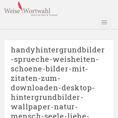
S
k
i
p
TOGGLE
t
o
m
a
handyhintergrundbilder
i
-sprueche-weisheiten-
n
c
schoene-bilder-mit-
o
n
zitaten-zum-
t
downloaden-desktop-
e
n
hintergrundbilder-
t
wallpaper-natur-
mensch-seele-liebe-