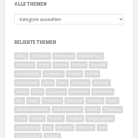
ALLE THEMEN
Alle
Themen
BELIEBTE THEMEN
Alltag
Charakter
Emotionen
Enttäuschung
Erfahrung
Erfolg
Familie
Freiheit
Freunde
Freundschaft
Gedanken
Geduld
Gefühl
Gesellschaft
Glück
Herz
Hoffnung
Kummer
Leben
Liebe
Loslassen
Menschen
Motivation
Mut
Natur
Probleme
Schicksal
Schmerz
Seele
Selbstbewusstsein
Selbstvertrauen
Trauer
Trennung
Trost
Tränen
Träume
Unglück
Vergangenheit
Verzweiflung
Weg
Weisheit
Wünsche
Ziel
Zufriedenheit
Zukunft