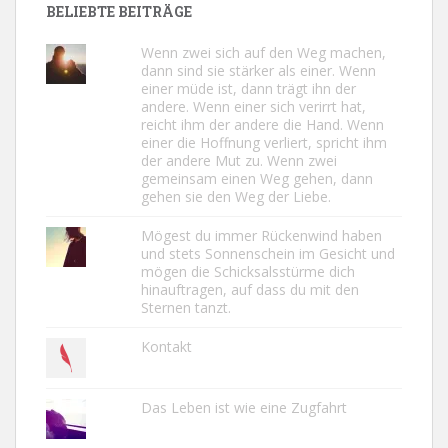
BELIEBTE BEITRÄGE
Wenn zwei sich auf den Weg machen,
dann sind sie stärker als einer. Wenn
einer müde ist, dann trägt ihn der
andere. Wenn einer sich verirrt hat,
reicht ihm der andere die Hand. Wenn
einer die Hoffnung verliert, spricht ihm
der andere Mut zu. Wenn zwei
gemeinsam einen Weg gehen, dann
gehen sie den Weg der Liebe.
Mögest du immer Rückenwind haben
und stets Sonnenschein im Gesicht und
mögen die Schicksalsstürme dich
hinauftragen, auf dass du mit den
Sternen tanzt.
Kontakt
Das Leben ist wie eine Zugfahrt