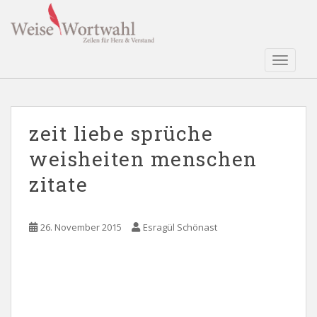
S
k
i
p
TOGGLE
t
o
m
a
zeit liebe sprüche
i
weisheiten menschen
n
c
zitate
o
n
t
26. November 2015
Esragül Schönast
e
n
t