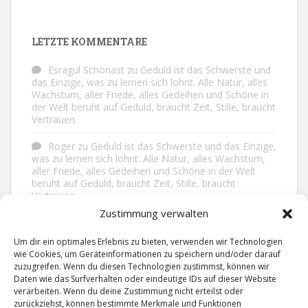
LETZTE KOMMENTARE
Esragül Schönast
zu
Geduld ist das Schwerste und
das Einzige, was zu lernen sich lohnt. Alle Natur, alles
Wachstum, aller Friede, alles Gedeihen und Schöne in
der Welt beruht auf Geduld, braucht Zeit, Stille, braucht
Vertrauen.
Roger
zu
Geduld ist das Schwerste und das Einzige,
was zu lernen sich lohnt. Alle Natur, alles Wachstum,
aller Friede, alles Gedeihen und Schöne in der Welt
beruht auf Geduld, braucht Zeit, Stille, braucht
Vertrauen.
Zustimmung verwalten
Frank Brenmöhl
zu
Nichts in unserem Leben
geschieht ohne Grund. Der Rest ist Zufall.
Um dir ein optimales Erlebnis zu bieten, verwenden wir Technologien
wie Cookies, um Geräteinformationen zu speichern und/oder darauf
Grid
zu
Man lebt ruhiger, wenn man nicht alles
zuzugreifen. Wenn du diesen Technologien zustimmst, können wir
sagt, was man weiß, nicht alles glaubt, was man hört
Daten wie das Surfverhalten oder eindeutige IDs auf dieser Website
und über den Rest einfach nur lächelt.
verarbeiten. Wenn du deine Zustimmung nicht erteilst oder
zurückziehst, können bestimmte Merkmale und Funktionen