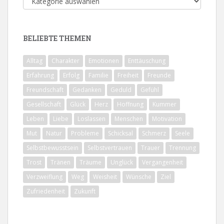
Themen
BELIEBTE THEMEN
Alltag
Charakter
Emotionen
Enttäuschung
Erfahrung
Erfolg
Familie
Freiheit
Freunde
Freundschaft
Gedanken
Geduld
Gefühl
Gesellschaft
Glück
Herz
Hoffnung
Kummer
Leben
Liebe
Loslassen
Menschen
Motivation
Mut
Natur
Probleme
Schicksal
Schmerz
Seele
Selbstbewusstsein
Selbstvertrauen
Trauer
Trennung
Trost
Tränen
Träume
Unglück
Vergangenheit
Verzweiflung
Weg
Weisheit
Wünsche
Ziel
Zufriedenheit
Zukunft