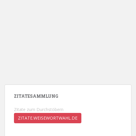
ZITATESAMMLUNG
Zitate zum Durchstöbern
ZITATE.WEISEWORTWAHL.DE