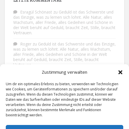
LETZTE KOMMENTARE
Esragül Schönast
zu
Geduld ist das Schwerste und
das Einzige, was zu lernen sich lohnt. Alle Natur, alles
Wachstum, aller Friede, alles Gedeihen und Schöne in
der Welt beruht auf Geduld, braucht Zeit, Stille, braucht
Vertrauen.
Roger
zu
Geduld ist das Schwerste und das Einzige,
was zu lernen sich lohnt. Alle Natur, alles Wachstum,
aller Friede, alles Gedeihen und Schöne in der Welt
beruht auf Geduld, braucht Zeit, Stille, braucht
Vertrauen.
Zustimmung verwalten
Frank Brenmöhl
zu
Nichts in unserem Leben
geschieht ohne Grund. Der Rest ist Zufall.
Um dir ein optimales Erlebnis zu bieten, verwenden wir Technologien
wie Cookies, um Geräteinformationen zu speichern und/oder darauf
Grid
zu
Man lebt ruhiger, wenn man nicht alles
zuzugreifen. Wenn du diesen Technologien zustimmst, können wir
sagt, was man weiß, nicht alles glaubt, was man hört
Daten wie das Surfverhalten oder eindeutige IDs auf dieser Website
und über den Rest einfach nur lächelt.
verarbeiten. Wenn du deine Zustimmung nicht erteilst oder
zurückziehst, können bestimmte Merkmale und Funktionen
beeinträchtigt werden.