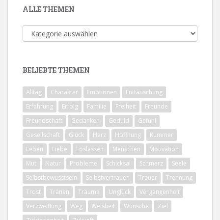
ALLE THEMEN
Alle
Themen
BELIEBTE THEMEN
Alltag
Charakter
Emotionen
Enttäuschung
Erfahrung
Erfolg
Familie
Freiheit
Freunde
Freundschaft
Gedanken
Geduld
Gefühl
Gesellschaft
Glück
Herz
Hoffnung
Kummer
Leben
Liebe
Loslassen
Menschen
Motivation
Mut
Natur
Probleme
Schicksal
Schmerz
Seele
Selbstbewusstsein
Selbstvertrauen
Trauer
Trennung
Trost
Tränen
Träume
Unglück
Vergangenheit
Verzweiflung
Weg
Weisheit
Wünsche
Ziel