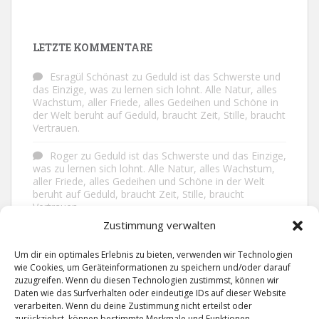
LETZTE KOMMENTARE
Esragül Schönast
zu
Geduld ist das Schwerste und
das Einzige, was zu lernen sich lohnt. Alle Natur, alles
Wachstum, aller Friede, alles Gedeihen und Schöne in
der Welt beruht auf Geduld, braucht Zeit, Stille, braucht
Vertrauen.
Roger
zu
Geduld ist das Schwerste und das Einzige,
was zu lernen sich lohnt. Alle Natur, alles Wachstum,
aller Friede, alles Gedeihen und Schöne in der Welt
beruht auf Geduld, braucht Zeit, Stille, braucht
Vertrauen.
Zustimmung verwalten
Frank Brenmöhl
zu
Nichts in unserem Leben
geschieht ohne Grund. Der Rest ist Zufall.
Um dir ein optimales Erlebnis zu bieten, verwenden wir Technologien
wie Cookies, um Geräteinformationen zu speichern und/oder darauf
Grid
zu
Man lebt ruhiger, wenn man nicht alles
zuzugreifen. Wenn du diesen Technologien zustimmst, können wir
sagt, was man weiß, nicht alles glaubt, was man hört
Daten wie das Surfverhalten oder eindeutige IDs auf dieser Website
und über den Rest einfach nur lächelt.
verarbeiten. Wenn du deine Zustimmung nicht erteilst oder
zurückziehst, können bestimmte Merkmale und Funktionen