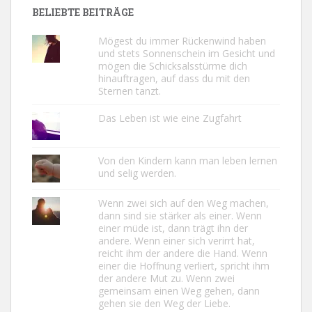
BELIEBTE BEITRÄGE
Mögest du immer Rückenwind haben
und stets Sonnenschein im Gesicht und
mögen die Schicksalsstürme dich
hinauftragen, auf dass du mit den
Sternen tanzt.
Das Leben ist wie eine Zugfahrt
Von den Kindern kann man leben lernen
und selig werden.
Wenn zwei sich auf den Weg machen,
dann sind sie stärker als einer. Wenn
einer müde ist, dann trägt ihn der
andere. Wenn einer sich verirrt hat,
reicht ihm der andere die Hand. Wenn
einer die Hoffnung verliert, spricht ihm
der andere Mut zu. Wenn zwei
gemeinsam einen Weg gehen, dann
gehen sie den Weg der Liebe.