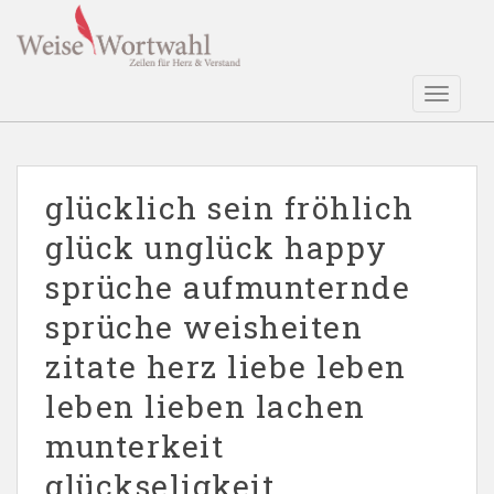
S
k
i
p
TOGGLE
t
o
m
a
glücklich sein fröhlich
i
glück unglück happy
n
c
sprüche aufmunternde
o
n
sprüche weisheiten
t
zitate herz liebe leben
e
n
leben lieben lachen
t
munterkeit
glückseligkeit