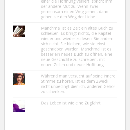
einer die Hoffnung verliert, spricht ihm
der andere Mut zu. Wenn zwei
gemeinsam einen Weg gehen, dann
gehen sie den Weg der Liebe.
Manchmal ist es Zeit ein altes Buch zu
schließen. Es bringt nichts, die Kapitel
wieder und wieder zu lesen. Sie ändern
sich nicht. Sie bleiben, wie sie einst
geschrieben wurden. Manchmal ist es
besser ein neues Buch zu öffnen, eine
neue Geschichte zu schreiben, mit
neuen Zeilen und neuer Hoffnung.
Während man versucht auf seine innere
Stimme zu hören, ist es dem Zweck
nicht unbedingt dienlich, anderen Gehör
zu schenken.
Das Leben ist wie eine Zugfahrt