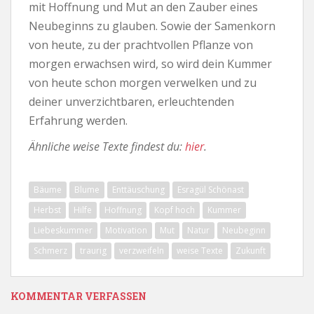
mit Hoffnung und Mut an den Zauber eines
Neubeginns zu glauben. Sowie der Samenkorn
von heute, zu der prachtvollen Pflanze von
morgen erwachsen wird, so wird dein Kummer
von heute schon morgen verwelken und zu
deiner unverzichtbaren, erleuchtenden
Erfahrung werden.
Ähnliche weise Texte findest du:
hier
.
Bäume
Blume
Enttäuschung
Esragül Schönast
Herbst
Hilfe
Hoffnung
Kopf hoch
Kummer
Liebeskummer
Motivation
Mut
Natur
Neubeginn
Schmerz
traurig
verzweifeln
weise Texte
Zukunft
KOMMENTAR VERFASSEN