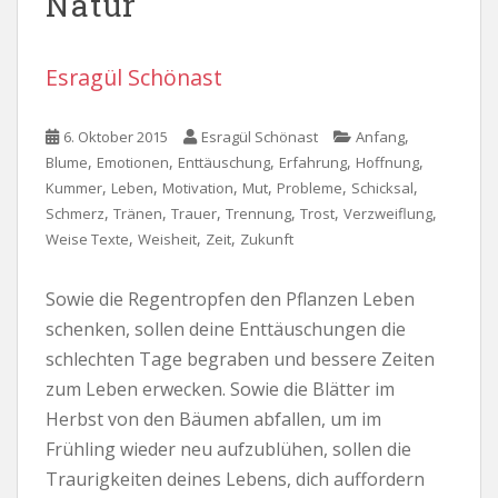
Natur
Esragül Schönast
,
6. Oktober 2015
Esragül Schönast
Anfang
,
,
,
,
,
Blume
Emotionen
Enttäuschung
Erfahrung
Hoffnung
,
,
,
,
,
,
Kummer
Leben
Motivation
Mut
Probleme
Schicksal
,
,
,
,
,
,
Schmerz
Tränen
Trauer
Trennung
Trost
Verzweiflung
,
,
,
Weise Texte
Weisheit
Zeit
Zukunft
Sowie die Regentropfen den Pflanzen Leben
schenken, sollen deine Enttäuschungen die
schlechten Tage begraben und bessere Zeiten
zum Leben erwecken. Sowie die Blätter im
Herbst von den Bäumen abfallen, um im
Frühling wieder neu aufzublühen, sollen die
Traurigkeiten deines Lebens, dich auffordern