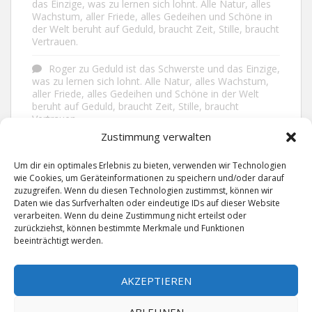
das Einzige, was zu lernen sich lohnt. Alle Natur, alles
Wachstum, aller Friede, alles Gedeihen und Schöne in
der Welt beruht auf Geduld, braucht Zeit, Stille, braucht
Vertrauen.
Roger
zu
Geduld ist das Schwerste und das Einzige,
was zu lernen sich lohnt. Alle Natur, alles Wachstum,
aller Friede, alles Gedeihen und Schöne in der Welt
beruht auf Geduld, braucht Zeit, Stille, braucht
Vertrauen.
Zustimmung verwalten
Frank Brenmöhl
zu
Nichts in unserem Leben
geschieht ohne Grund. Der Rest ist Zufall.
Um dir ein optimales Erlebnis zu bieten, verwenden wir Technologien
wie Cookies, um Geräteinformationen zu speichern und/oder darauf
Grid
zu
Man lebt ruhiger, wenn man nicht alles
zuzugreifen. Wenn du diesen Technologien zustimmst, können wir
sagt, was man weiß, nicht alles glaubt, was man hört
Daten wie das Surfverhalten oder eindeutige IDs auf dieser Website
und über den Rest einfach nur lächelt.
verarbeiten. Wenn du deine Zustimmung nicht erteilst oder
zurückziehst, können bestimmte Merkmale und Funktionen
beeinträchtigt werden.
AKZEPTIEREN
ABLEHNEN