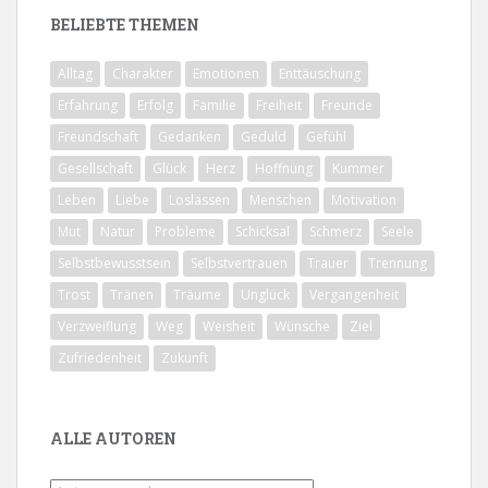
BELIEBTE THEMEN
Alltag
Charakter
Emotionen
Enttäuschung
Erfahrung
Erfolg
Familie
Freiheit
Freunde
Freundschaft
Gedanken
Geduld
Gefühl
Gesellschaft
Glück
Herz
Hoffnung
Kummer
Leben
Liebe
Loslassen
Menschen
Motivation
Mut
Natur
Probleme
Schicksal
Schmerz
Seele
Selbstbewusstsein
Selbstvertrauen
Trauer
Trennung
Trost
Tränen
Träume
Unglück
Vergangenheit
Verzweiflung
Weg
Weisheit
Wünsche
Ziel
Zufriedenheit
Zukunft
ALLE AUTOREN