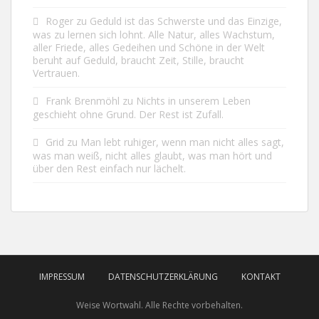
Roger
zu
Geduld ist das Schwerste und das Einzige,
was zu lernen sich lohnt. Alle Natur, alles Wachstum,
aller Friede, alles Gedeihen und Schöne in der Welt
beruht auf Geduld, braucht Zeit, Stille, braucht
Vertrauen.
Frank Brenmöhl
zu
Nichts in unserem Leben
geschieht ohne Grund. Der Rest ist Zufall.
Grid
zu
Man lebt ruhiger, wenn man nicht alles sagt,
was man weiß, nicht alles glaubt, was man hört und
über den Rest einfach nur lächelt.
IMPRESSUM
DATENSCHUTZERKLÄRUNG
KONTAKT
Weise Wortwahl. Alle Rechte vorbehalten.