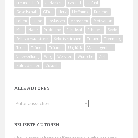
Freundschaft
Gedanken
Geduld
Gefühl
Gesellschaft
Glück
Herz
Hoffnung
Kummer
Leben
Liebe
Loslassen
Menschen
Motivation
Mut
Natur
Probleme
Schicksal
Schmerz
Seele
Selbstbewusstsein
Selbstvertrauen
Trauer
Trennung
Trost
Tränen
Träume
Unglück
Vergangenheit
Verzweiflung
Weg
Weisheit
Wünsche
Ziel
Zufriedenheit
Zukunft
ALLE AUTOREN
BELIEBTE AUTOREN