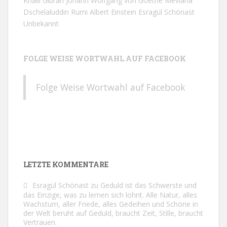
Khalil Gibran
Johann Wolfgang von Goethe
Mevlana
Dschelaluddin Rumi
Albert Einstein
Esragül Schönast
Unbekannt
FOLGE WEISE WORTWAHL AUF FACEBOOK
Folge Weise Wortwahl auf Facebook
LETZTE KOMMENTARE
Esragül Schönast
zu
Geduld ist das Schwerste und
das Einzige, was zu lernen sich lohnt. Alle Natur, alles
Wachstum, aller Friede, alles Gedeihen und Schöne in
der Welt beruht auf Geduld, braucht Zeit, Stille, braucht
Vertrauen.