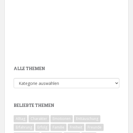
ALLE THEMEN
Alle
Themen
BELIEBTE THEMEN
Alltag
Charakter
Emotionen
Enttäuschung
Erfahrung
Erfolg
Familie
Freiheit
Freunde