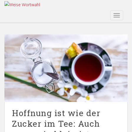
S
k
TOGGLE
i
p
t
o
m
a
i
n
c
o
n
t
e
n
Hoffnung ist wie der
t
Zucker im Tee: Auch