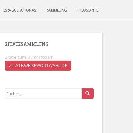
ESRAGÜL SCHÖNAST
SAMMLUNG
PHILOSOPHIE
ZITATESAMMLUNG
Zitate zum Durchstöbern
ZITATE.WEISEWORTWAHL.DE
Suche
nach: