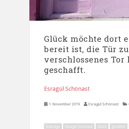
Glück möchte dort 
bereit ist, die Tür z
verschlossenes Tor
geschafft.
Esragül Schönast
1. November 2019
Esragül Schönast
Beiträge
Esragül Schönast
Glück
glücklich