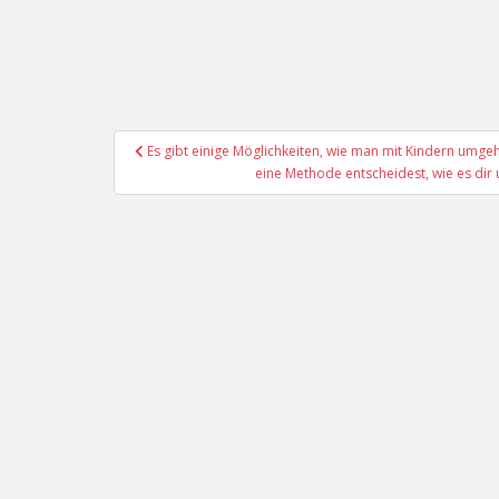
Beitragsnavigation
Es gibt einige Möglichkeiten, wie man mit Kindern umgeht
eine Methode entscheidest, wie es dir