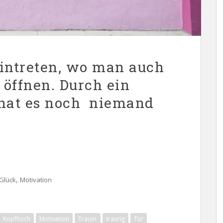
eintreten, wo man auch
u öffnen. Durch ein
 hat es noch niemand
,
Glück
Motivation
Kopfhoch
Motivation
Trauer
traurig
Tür