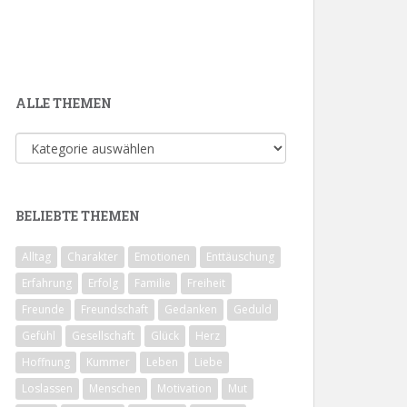
ALLE THEMEN
Alle
Themen
BELIEBTE THEMEN
Alltag
Charakter
Emotionen
Enttäuschung
Erfahrung
Erfolg
Familie
Freiheit
Freunde
Freundschaft
Gedanken
Geduld
Gefühl
Gesellschaft
Glück
Herz
Hoffnung
Kummer
Leben
Liebe
Loslassen
Menschen
Motivation
Mut