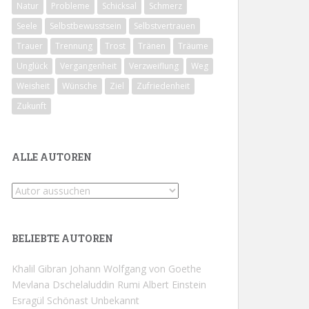
Natur
Probleme
Schicksal
Schmerz
Seele
Selbstbewusstsein
Selbstvertrauen
Trauer
Trennung
Trost
Tränen
Träume
Unglück
Vergangenheit
Verzweiflung
Weg
Weisheit
Wünsche
Ziel
Zufriedenheit
Zukunft
ALLE AUTOREN
BELIEBTE AUTOREN
Khalil Gibran
Johann Wolfgang von Goethe
Mevlana Dschelaluddin Rumi
Albert Einstein
Esragül Schönast
Unbekannt