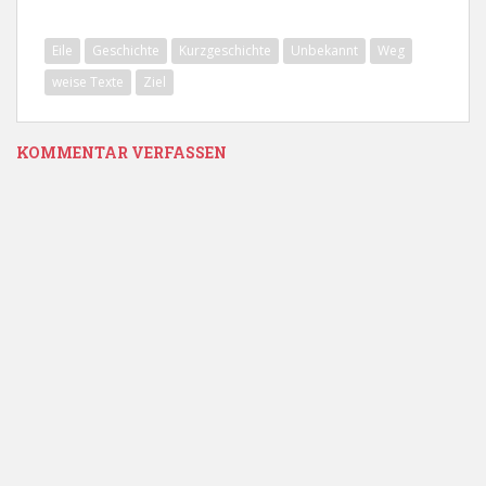
Eile
Geschichte
Kurzgeschichte
Unbekannt
Weg
weise Texte
Ziel
KOMMENTAR VERFASSEN