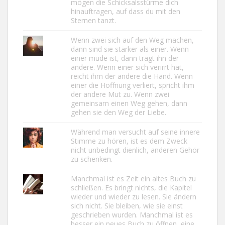
mögen die Schicksalsstürme dich
hinauftragen, auf dass du mit den
Sternen tanzt.
Wenn zwei sich auf den Weg machen,
dann sind sie stärker als einer. Wenn
einer müde ist, dann trägt ihn der
andere. Wenn einer sich verirrt hat,
reicht ihm der andere die Hand. Wenn
einer die Hoffnung verliert, spricht ihm
der andere Mut zu. Wenn zwei
gemeinsam einen Weg gehen, dann
gehen sie den Weg der Liebe.
Während man versucht auf seine innere
Stimme zu hören, ist es dem Zweck
nicht unbedingt dienlich, anderen Gehör
zu schenken.
Manchmal ist es Zeit ein altes Buch zu
schließen. Es bringt nichts, die Kapitel
wieder und wieder zu lesen. Sie ändern
sich nicht. Sie bleiben, wie sie einst
geschrieben wurden. Manchmal ist es
besser ein neues Buch zu öffnen, eine