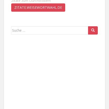
Zitate zum Durchstöbern
ZITATE.WEISEWORTWAHL.DE
Suche
nach: