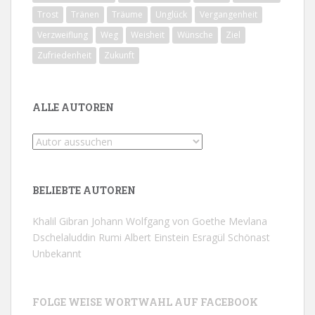
Trost
Tränen
Träume
Unglück
Vergangenheit
Verzweiflung
Weg
Weisheit
Wünsche
Ziel
Zufriedenheit
Zukunft
ALLE AUTOREN
BELIEBTE AUTOREN
Khalil Gibran
Johann Wolfgang von Goethe
Mevlana
Dschelaluddin Rumi
Albert Einstein
Esragül Schönast
Unbekannt
FOLGE WEISE WORTWAHL AUF FACEBOOK