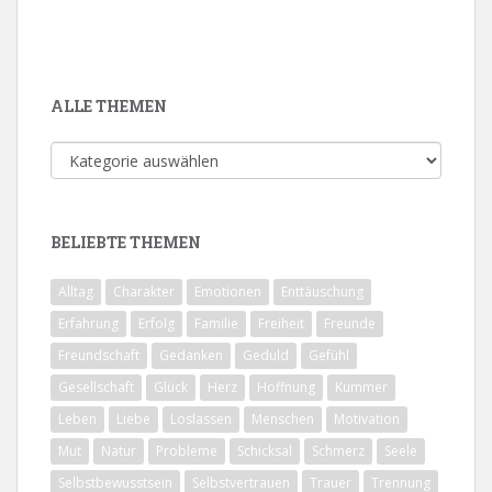
ALLE THEMEN
Alle
Themen
BELIEBTE THEMEN
Alltag
Charakter
Emotionen
Enttäuschung
Erfahrung
Erfolg
Familie
Freiheit
Freunde
Freundschaft
Gedanken
Geduld
Gefühl
Gesellschaft
Glück
Herz
Hoffnung
Kummer
Leben
Liebe
Loslassen
Menschen
Motivation
Mut
Natur
Probleme
Schicksal
Schmerz
Seele
Selbstbewusstsein
Selbstvertrauen
Trauer
Trennung