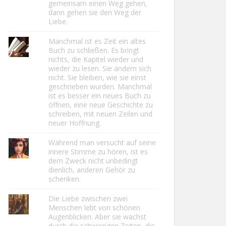
gemeinsam einen Weg gehen,
dann gehen sie den Weg der
Liebe.
Manchmal ist es Zeit ein altes
Buch zu schließen. Es bringt
nichts, die Kapitel wieder und
wieder zu lesen. Sie ändern sich
nicht. Sie bleiben, wie sie einst
geschrieben wurden. Manchmal
ist es besser ein neues Buch zu
öffnen, eine neue Geschichte zu
schreiben, mit neuen Zeilen und
neuer Hoffnung.
Während man versucht auf seine
innere Stimme zu hören, ist es
dem Zweck nicht unbedingt
dienlich, anderen Gehör zu
schenken.
Die Liebe zwischen zwei
Menschen lebt von schönen
Augenblicken. Aber sie wächst
durch die schwierigen Zeiten, die