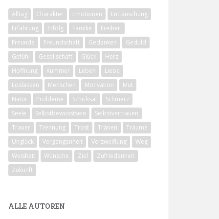
Alltag
Charakter
Emotionen
Enttäuschung
Erfahrung
Erfolg
Familie
Freiheit
Freunde
Freundschaft
Gedanken
Geduld
Gefühl
Gesellschaft
Glück
Herz
Hoffnung
Kummer
Leben
Liebe
Loslassen
Menschen
Motivation
Mut
Natur
Probleme
Schicksal
Schmerz
Seele
Selbstbewusstsein
Selbstvertrauen
Trauer
Trennung
Trost
Tränen
Träume
Unglück
Vergangenheit
Verzweiflung
Weg
Weisheit
Wünsche
Ziel
Zufriedenheit
Zukunft
ALLE AUTOREN