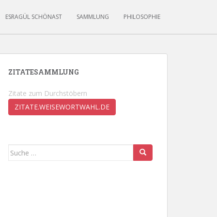
ESRAGÜL SCHÖNAST
SAMMLUNG
PHILOSOPHIE
ZITATESAMMLUNG
Zitate zum Durchstöbern
ZITATE.WEISEWORTWAHL.DE
Suche
nach: